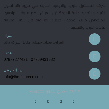
شركة المستقبل للتبريد والتجميد الحديث هي مزود رائد لحلول
التبريد والتجميد عالية الجودة في العراق. يضم فريقنا الهندسي
المتخصص خبراء يقدمون خدمات احترافية في تركيب وصيانة
قاعات التبريد والتجميد
عنوان
العراق، بغداد، جميلة، مقابل شركة داليا
هاتف
07877277421
-
07759431982
بريد إلكتروني
info@the-futureco.com
© 2024 – جميع الحقوق محفوظة.