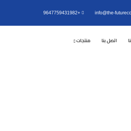
+9647759431982
info@the-futurec
ا
اتصل بنا
منتجات